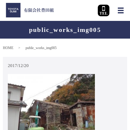
メ
public_works_img005
HOME
public_works_img005
2017/12/20