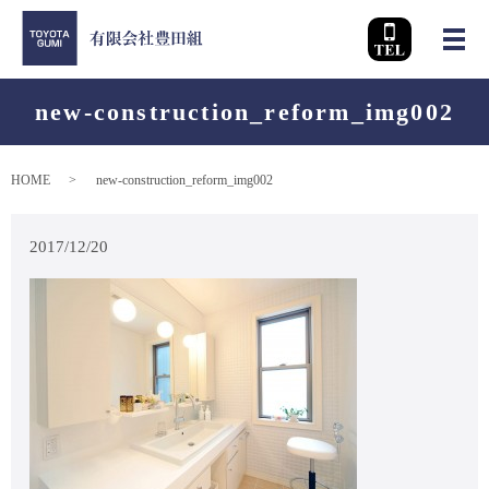
メ
new-construction_reform_img002
HOME
new-construction_reform_img002
2017/12/20