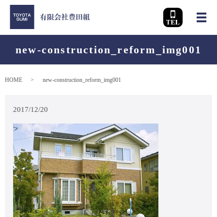
メ
new-construction_reform_img001
HOME
new-construction_reform_img001
2017/12/20