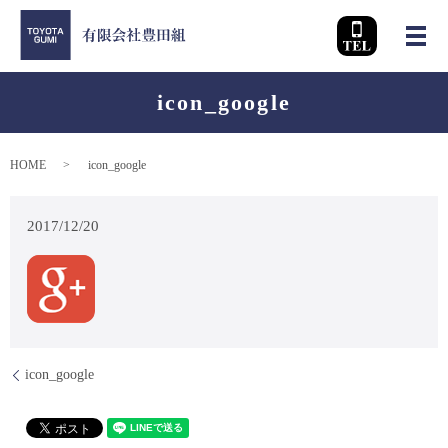
メ
icon_google
HOME
icon_google
2017/12/20
icon_google