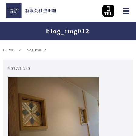
メ
blog_img012
HOME
blog_img012
2017/12/20