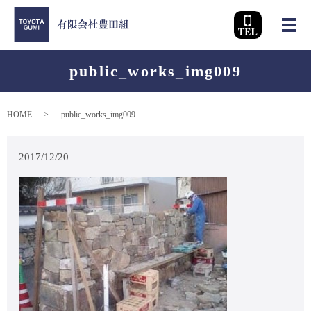
メ
public_works_img009
HOME
public_works_img009
2017/12/20